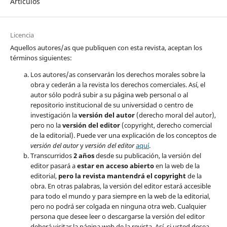
Artículos
Licencia
Aquellos autores/as que publiquen con esta revista, aceptan los
términos siguientes:
Los autores/as conservarán los derechos morales sobre la
obra y cederán a la revista los derechos comerciales. Así, el
autor sólo podrá subir a su página web personal o al
repositorio institucional de su universidad o centro de
investigación la
versión del autor
(derecho moral del autor),
pero no la
versión del editor
(copyright, derecho comercial
de la editorial). Puede ver una explicación de los conceptos de
versión del autor
y
versión del editor
aquí
.
Transcurridos
2 años
desde su publicación, la versión del
editor pasará a
estar en acceso abierto
en la web de la
editorial,
pero la revista mantendrá el copyright
de la
obra. En otras palabras, la versión del editor estará accesible
para todo el mundo y para siempre en la web de la editorial,
pero no podrá ser colgada en ninguna otra web. Cualquier
persona que desee leer o descargarse la versión del editor
deberá visitar la página web de la revista. Así, si usted desea