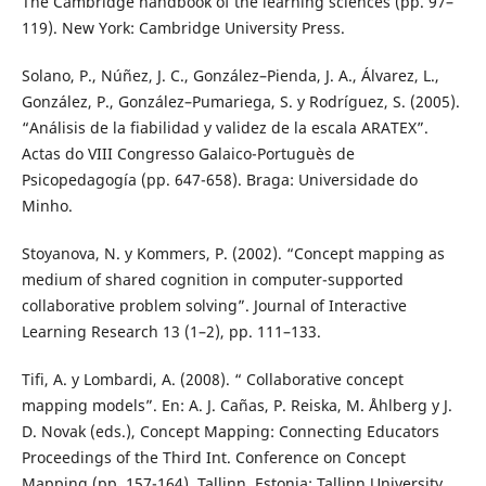
The Cambridge handbook of the learning sciences (pp. 97–
119). New York: Cambridge University Press.
Solano, P., Núñez, J. C., González–Pienda, J. A., Álvarez, L.,
González, P., González–Pumariega, S. y Rodríguez, S. (2005).
“Análisis de la fiabilidad y validez de la escala ARATEX”.
Actas do VIII Congresso Galaico-Portuguès de
Psicopedagogía (pp. 647-658). Braga: Universidade do
Minho.
Stoyanova, N. y Kommers, P. (2002). “Concept mapping as
medium of shared cognition in computer-supported
collaborative problem solving”. Journal of Interactive
Learning Research 13 (1–2), pp. 111–133.
Tifi, A. y Lombardi, A. (2008). “ Collaborative concept
mapping models”. En: A. J. Cañas, P. Reiska, M. Åhlberg y J.
D. Novak (eds.), Concept Mapping: Connecting Educators
Proceedings of the Third Int. Conference on Concept
Mapping (pp. 157-164). Tallinn, Estonia: Tallinn University.