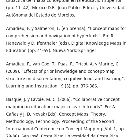
Didáctica del mapa conceptual en la educación superior
(pp. 11- 42). México D.F.: Juan Pablos Editor y Universidad
Autónoma del Estado de Morelos.
Amadieu, F. y Salmerón, L. (en prensa). “Concept maps for
comprehension and navigation of hypertexts”. En: R.
Hanewald y D. Ifenthaler (eds). Digital Knowledge Maps in
Education (pp. 41-59). Nueva York: Springer.
Amadieu, F., van Gog, T., Paas, F., Tricot, A. y Mariné, C.
(2009). “Effects of prior knowledge and concept-map
structure on disorientation, cognitive load, and learning”.
Learning and Instruction 19 (5), pp. 376-386.
Basque, J. y Lavoie, M. C. (2006). “Collaborative concept
mapping in education: major research trends”. En: A. J.
Cañas y J. D. Novak (Eds), Concept Maps: Theory,
Methodology, Technology. Proceeding of the Second
International Conference on Concept Mapping (Vol. 1, pp.
79-86). San José, Costa Rica: Universidad de Costa Rica.