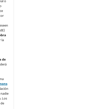
nal o
 o
ce
tor
deseen
VdE)
 obra
 la
a de
ederá
una
mons
ulación
e nadie
. Los
 de
s