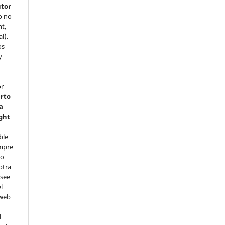
utor
o no
t,
l).
os
y
or
erto
a
ght
a
ble
empre
no
otra
esee
l
 web
a
l