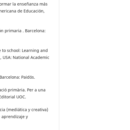
sformar la enseñanza más
americana de Educación,
ón primaria . Barcelona:
e to school: Learning and
C, USA: National Academic
 Barcelona: Paidós.
ació primària. Per a una
Editorial UOC.
cia (mediática y creativa)
e aprendizaje y