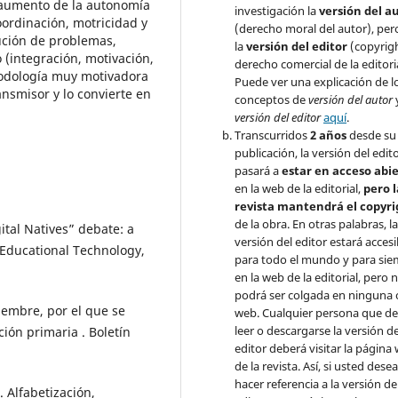
 aumento de la autonomía
investigación la
versión del a
oordinación, motricidad y
(derecho moral del autor), per
ución de problemas,
la
versión del editor
(copyrigh
o (integración, motivación,
derecho comercial de la editoria
todología muy motivadora
Puede ver una explicación de l
nsmisor y lo convierte en
conceptos de
versión del autor
versión del editor
aquí
.
Transcurridos
2 años
desde su
publicación, la versión del edit
pasará a
estar en acceso abi
en la web de la editorial,
pero l
revista mantendrá el copyri
de la obra. En otras palabras, l
gital Natives” debate: a
versión del editor estará accesi
f Educational Technology,
para todo el mundo y para si
en la web de la editorial, pero 
podrá ser colgada en ninguna 
iembre, por el que se
web. Cualquier persona que d
leer o descargarse la versión de
ión primaria . Boletín
editor deberá visitar la página
de la revista. Así, si usted dese
hacer referencia a la versión de
 Alfabetización,