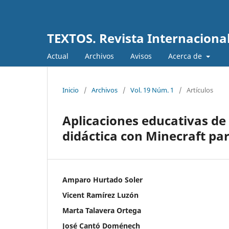
TEXTOS. Revista Internacional
Actual
Archivos
Avisos
Acerca de
Inicio
/
Archivos
/
Vol. 19 Núm. 1
/
Artículos
Aplicaciones educativas de
didáctica con Minecraft par
Amparo Hurtado Soler
Vicent Ramírez Luzón
Marta Talavera Ortega
José Cantó Doménech