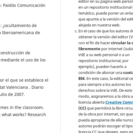
editor en su página web perso
a: Paidós Comunicación
en un repositorio institucional
temático, puede poner un enla
que apunte a la versión del edi
alojada en nuestra web.
es: ¿ocultamiento de
En el caso de que los autores 
ta Iberoamericana de
obtener la versión del editor (
con el fin de hacer
circular la
libremente
por internet (subir
 construcción de
VdE a su web personal o a un
 mediante el uso de los
repositorio institucional, por
ejemplo), pueden hacerlo a
condición de abonar una
cuot
85€
. En este caso, la editorial c
or el que se establece el
para siempre a los autores los
at Valenciana . Diario
derechos sobre la VdE. De este
ulio de 2007.
modo, asignaremos a la obra 
licencia abierta
Creative Com
ames in the classroom.
(CC)
que permitirá la libre circ
de la obra por internet, sin qu
o: what works? Research
pueda apropiarse de ella nunca
autores podrán escoger el tipo
licencia CC que deseen, pero e