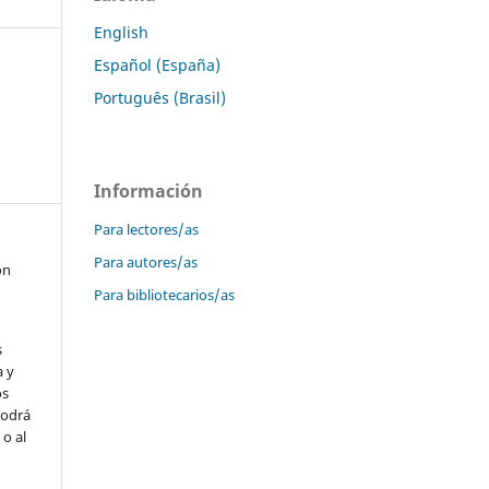
English
Español (España)
Português (Brasil)
Información
Para lectores/as
Para autores/as
on
Para bibliotecarios/as
s
a y
os
podrá
 o al