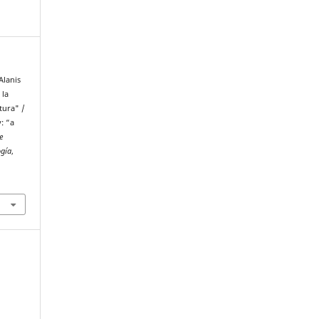
Alanis
 la
tura" /
: “a
e
ogía
,