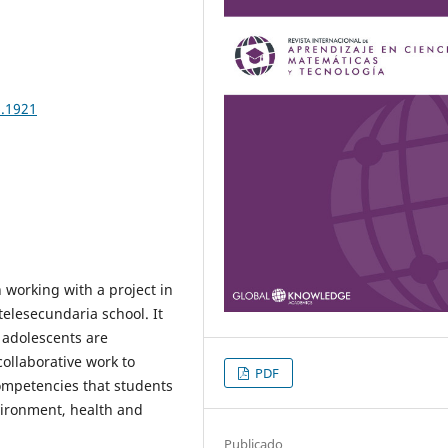
6.1921
 working with a project in
telesecundaria school. It
 adolescents are
collaborative work to
PDF
competencies that students
nvironment, health and
Publicado