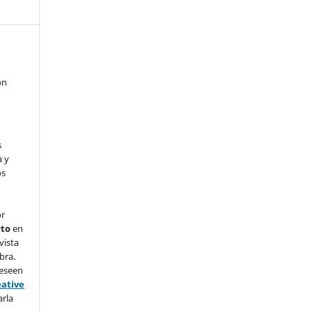
on
s
a y
os
or
rto
en
vista
bra.
deseen
eative
arla