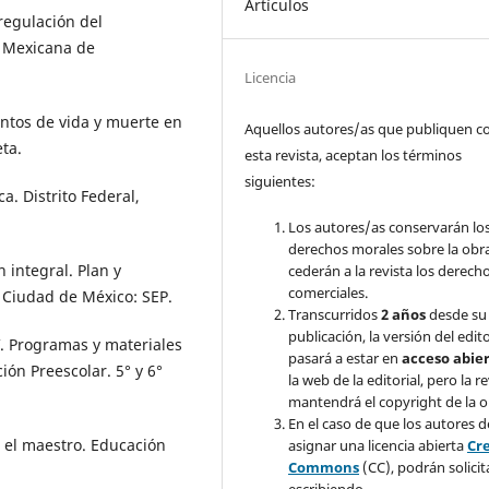
Artículos
rregulación del
a Mexicana de
Licencia
entos de vida y muerte en
Aquellos autores/as que publiquen c
eta.
esta revista, aceptan los términos
siguientes:
a. Distrito Federal,
Los autores/as conservarán lo
derechos morales sobre la obr
 integral. Plan y
cederán a la revista los derech
comerciales.
 Ciudad de México: SEP.
Transcurridos
2 años
desde su
publicación, la versión del edit
V. Programas y materiales
pasará a estar en
acceso abie
ión Preescolar. 5° y 6°
la web de la editorial, pero la re
mantendrá el copyright de la o
En el caso de que los autores 
 el maestro. Educación
asignar una licencia abierta
Cr
Commons
(CC), podrán solicit