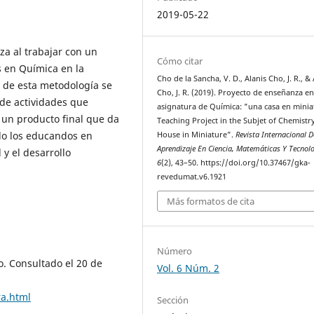
2019-05-22
za al trabajar con un
Cómo citar
is en Química en la
Cho de la Sancha, V. D., Alanis Cho, J. R., & 
s de esta metodología se
Cho, J. R. (2019). Proyecto de enseñanza en
 de actividades que
asignatura de Química: "una casa en minia
 un producto final que da
Teaching Project in the Subjet of Chemistry
do los educandos en
House in Miniature”.
Revista Internacional D
Aprendizaje En Ciencia, Matemáticas Y Tecnol
 y el desarrollo
6
(2), 43–50. https://doi.org/10.37467/gka-
revedumat.v6.1921
Más formatos de cita
Número
o. Consultado el 20 de
Vol. 6 Núm. 2
ra.html
Sección