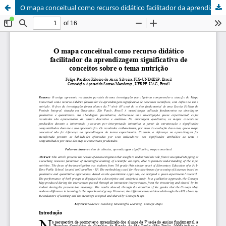
O mapa conceitual como recurso didático facilitador da aprendizagem significativa de conceitos sobre o tema nutrição / The Concept Map as a Teaching Resouce Facilitador of Learning Concepts on the Nutrition Theme