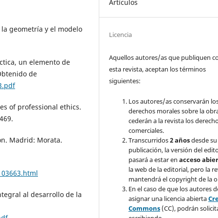
Artículos
e la geometría y el modelo
Licencia
Aquellos autores/as que publiquen c
actica, un elemento de
esta revista, aceptan los términos
 Obtenido de
siguientes:
3.pdf
Los autores/as conservarán lo
s of professional ethics.
derechos morales sobre la obr
469.
cederán a la revista los derech
comerciales.
ión. Madrid: Morata.
Transcurridos
2 años
desde su
publicación, la versión del edit
pasará a estar en
acceso abie
la web de la editorial, pero la re
103663.html
mantendrá el copyright de la o
En el caso de que los autores 
ntegral al desarrollo de la
asignar una licencia abierta
Cr
Commons
(CC), podrán solicit
pdf