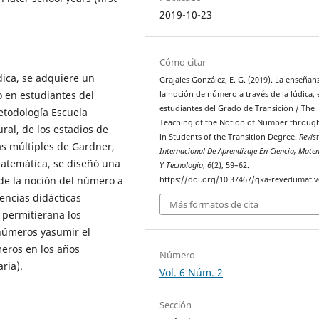
2019-10-23
Cómo citar
dica, se adquiere un
Grajales González, E. G. (2019). La enseñan
o en estudiantes del
la noción de número a través de la lúdica, 
estudiantes del Grado de Transición / The
metodología Escuela
Teaching of the Notion of Number through
ural, de los estadios de
in Students of the Transition Degree.
Revis
as múltiples de Gardner,
Internacional De Aprendizaje En Ciencia, Mate
matemática, se diseñó una
Y Tecnología
,
6
(2), 59–62.
de la noción del número a
https://doi.org/10.37467/gka-revedumat.v
encias didácticas
Más formatos de cita
e permitierana los
 números yasumir el
eros en los años
Número
ria).
Vol. 6 Núm. 2
Sección