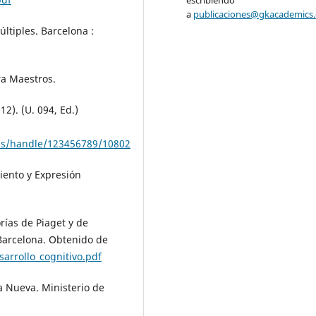
escribiendo
a
publicaciones@gkacademics
últiples. Barcelona :
ra Maestros.
12). (U. 094, Ed.)
sis/handle/123456789/10802
miento y Expresión
orías de Piaget y de
Barcelona. Obtenido de
sarrollo_cognitivo.pdf
 Nueva. Ministerio de