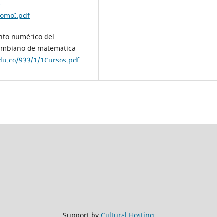
-
tomoI.pdf
ento numérico del
olombiano de matemática
du.co/933/1/1Cursos.pdf
Support by
Cultural Hosting