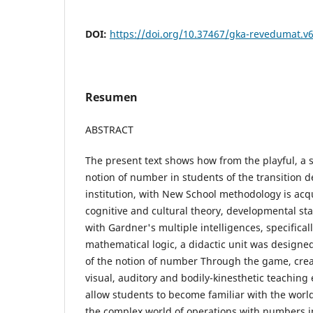
DOI:
https://doi.org/10.37467/gka-revedumat.v
Resumen
ABSTRACT
The present text shows how from the playful, a s
notion of number in students of the transition d
institution, with New School methodology is acq
cognitive and cultural theory, developmental st
with Gardner's multiple intelligences, specifical
mathematical logic, a didactic unit was designe
of the notion of number Through the game, crea
visual, auditory and bodily-kinesthetic teaching
allow students to become familiar with the wor
the complex world of operations with numbers in 