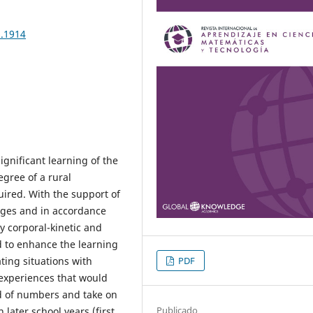
6.1914
ignificant learning of the
egree of a rural
uired. With the support of
ages and in accordance
ly corporal-kinetic and
d to enhance the learning
PDF
ting situations with
 experiences that would
ld of numbers and take on
Publicado
later school years (first