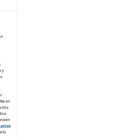
on
s
a y
os
or
rto
en
vista
bra.
deseen
eative
arla