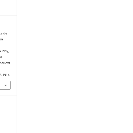
za de
en
 Play,
ta
máticas
6.1914