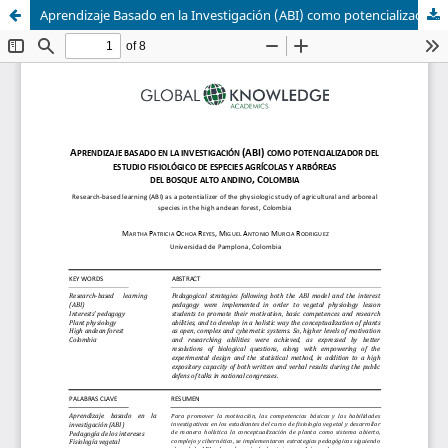
Aprendizaje Basado en la Investigación (ABI) como potencializador del estudio fisiológico de especies agrícolas y arbóreas del bosque Alto Andino, Colombia / Research-based learning (ABI) as a potentializer of the physiologic study of agricultural and arboreal species in the high andean forest, Colombia